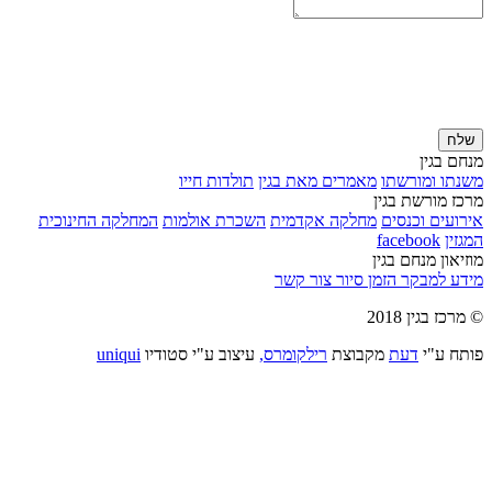
שלח
מנחם בגין
משנתו ומורשתו
מאמרים מאת בגין
תולדות חייו
מרכז מורשת בגין
אירועים וכנסים
מחלקה אקדמית
השכרת אולמות
המחלקה החינוכית
המגזין
facebook
מוזיאון מנחם בגין
מידע למבקר
הזמן סיור
צור קשר
© מרכז בגין 2018
פותח ע"י
דעת
מקבוצת
רילקומרס,
עיצוב ע"י סטודיו
uniqui