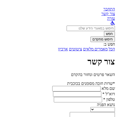
התחבר
צור קשר
עזרה
לחפש
ב:
חפש
חיפוש מתקדם
חפש ב:
הכל
מאמרים מלאים
ציטוטים
ארכיון
צור קשר
השאר פרטים ונחזור בהקדם
*שדות חובה מסומנים בכוכבית
שם מלא
דוא"ל *
טלפון *
נושא הפניה