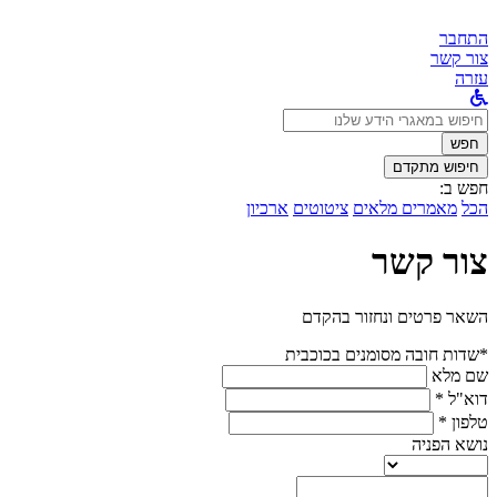
התחבר
צור קשר
עזרה
לחפש
ב:
חפש
חיפוש מתקדם
חפש ב:
הכל
מאמרים מלאים
ציטוטים
ארכיון
צור קשר
השאר פרטים ונחזור בהקדם
*שדות חובה מסומנים בכוכבית
שם מלא
דוא"ל *
טלפון *
נושא הפניה