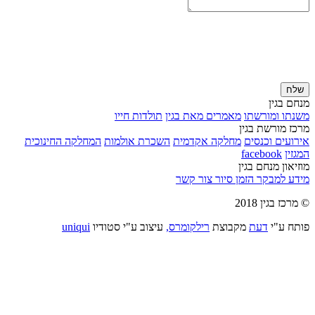
שלח
מנחם בגין
משנתו ומורשתו
מאמרים מאת בגין
תולדות חייו
מרכז מורשת בגין
אירועים וכנסים
מחלקה אקדמית
השכרת אולמות
המחלקה החינוכית
המגזין
facebook
מוזיאון מנחם בגין
מידע למבקר
הזמן סיור
צור קשר
© מרכז בגין 2018
פותח ע"י
דעת
מקבוצת
רילקומרס,
עיצוב ע"י סטודיו
uniqui