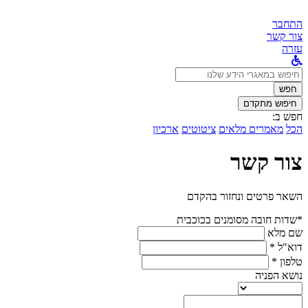
התחבר
צור קשר
עזרה
לחפש
ב:
חפש
חיפוש מתקדם
חפש ב:
הכל
מאמרים מלאים
ציטוטים
ארכיון
צור קשר
השאר פרטים ונחזור בהקדם
*שדות חובה מסומנים בכוכבית
שם מלא
דוא"ל *
טלפון *
נושא הפניה