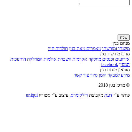
שלח
מנחם בגין
משנתו ומורשתו
מאמרים מאת בגין
תולדות חייו
מרכז מורשת בגין
אירועים וכנסים
מחלקה אקדמית
השכרת אולמות
המחלקה החינוכית
המגזין
facebook
מוזיאון מנחם בגין
מידע למבקר
הזמן סיור
צור קשר
© מרכז בגין 2018
פותח ע"י
דעת
מקבוצת
רילקומרס,
עיצוב ע"י סטודיו
uniqui