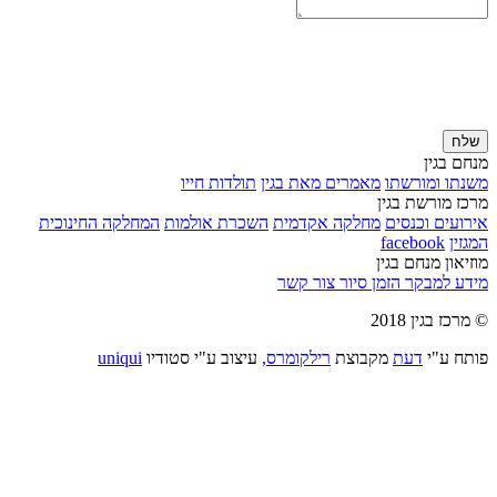
שלח
מנחם בגין
משנתו ומורשתו
מאמרים מאת בגין
תולדות חייו
מרכז מורשת בגין
אירועים וכנסים
מחלקה אקדמית
השכרת אולמות
המחלקה החינוכית
המגזין
facebook
מוזיאון מנחם בגין
מידע למבקר
הזמן סיור
צור קשר
© מרכז בגין 2018
פותח ע"י
דעת
מקבוצת
רילקומרס,
עיצוב ע"י סטודיו
uniqui