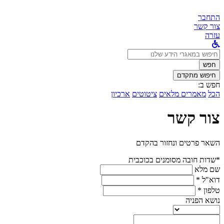
התחבר
צור קשר
עזרה
לחפש
ב:
חפש
חיפוש מתקדם
חפש ב:
הכל
מאמרים מלאים
ציטוטים
ארכיון
צור קשר
השאר פרטים ונחזור בהקדם
*שדות חובה מסומנים בכוכבית
שם מלא
דוא"ל *
טלפון *
נושא הפניה