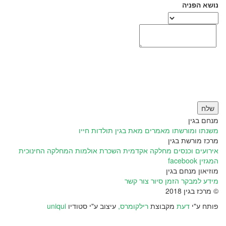
נושא הפניה
שלח
מנחם בגין
משנתו ומורשתו
מאמרים מאת בגין
תולדות חייו
מרכז מורשת בגין
אירועים וכנסים
מחלקה אקדמית
השכרת אולמות
המחלקה החינוכית
המגזין
facebook
מוזיאון מנחם בגין
מידע למבקר
הזמן סיור
צור קשר
© מרכז בגין 2018
פותח ע"י
דעת
מקבוצת
רילקומרס,
עיצוב ע"י סטודיו
uniqui