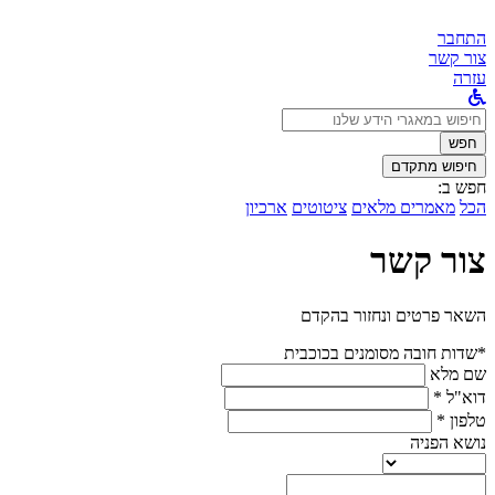
התחבר
צור קשר
עזרה
לחפש
ב:
חפש
חיפוש מתקדם
חפש ב:
הכל
מאמרים מלאים
ציטוטים
ארכיון
צור קשר
השאר פרטים ונחזור בהקדם
*שדות חובה מסומנים בכוכבית
שם מלא
דוא"ל *
טלפון *
נושא הפניה