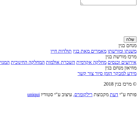
שלח
מנחם בגין
משנתו ומורשתו
מאמרים מאת בגין
תולדות חייו
מרכז מורשת בגין
אירועים וכנסים
מחלקה אקדמית
השכרת אולמות
המחלקה החינוכית
המגזין
מוזיאון מנחם בגין
מידע למבקר
הזמן סיור
צור קשר
© מרכז בגין 2018
פותח ע"י
דעת
מקבוצת
רילקומרס,
עיצוב ע"י סטודיו
uniqui