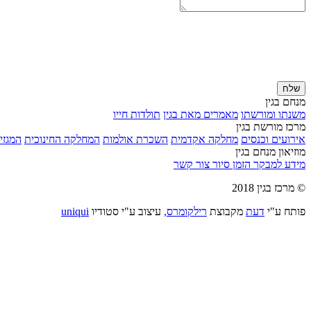
שלח
מנחם בגין
משנתו ומורשתו
מאמרים מאת בגין
תולדות חייו
מרכז מורשת בגין
אירועים וכנסים
מחלקה אקדמית
השכרת אולמות
המחלקה החינוכית
המגזין
מוזיאון מנחם בגין
מידע למבקר
הזמן סיור
צור קשר
© מרכז בגין 2018
פותח ע"י
דעת
מקבוצת
רילקומרס,
עיצוב ע"י סטודיו
uniqui