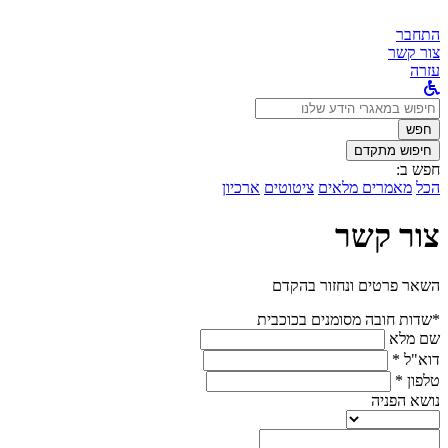
התחבר
צור קשר
עזרה
לחפש
ב:
חפש
חיפוש מתקדם
חפש ב:
הכל
מאמרים מלאים
ציטוטים
ארכיון
צור קשר
השאר פרטים ונחזור בהקדם
*שדות חובה מסומנים בכוכבית
שם מלא
דוא"ל *
טלפון *
נושא הפניה