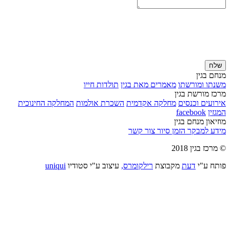
שלח
מנחם בגין
משנתו ומורשתו
מאמרים מאת בגין
תולדות חייו
מרכז מורשת בגין
אירועים וכנסים
מחלקה אקדמית
השכרת אולמות
המחלקה החינוכית
המגזין
facebook
מוזיאון מנחם בגין
מידע למבקר
הזמן סיור
צור קשר
© מרכז בגין 2018
פותח ע"י
דעת
מקבוצת
רילקומרס,
עיצוב ע"י סטודיו
uniqui