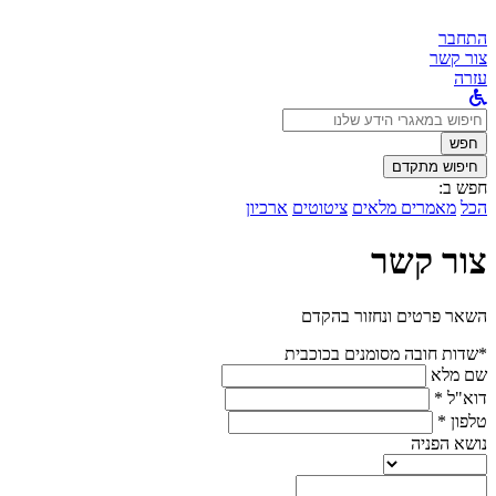
התחבר
צור קשר
עזרה
לחפש
ב:
חפש
חיפוש מתקדם
חפש ב:
הכל
מאמרים מלאים
ציטוטים
ארכיון
צור קשר
השאר פרטים ונחזור בהקדם
*שדות חובה מסומנים בכוכבית
שם מלא
דוא"ל *
טלפון *
נושא הפניה