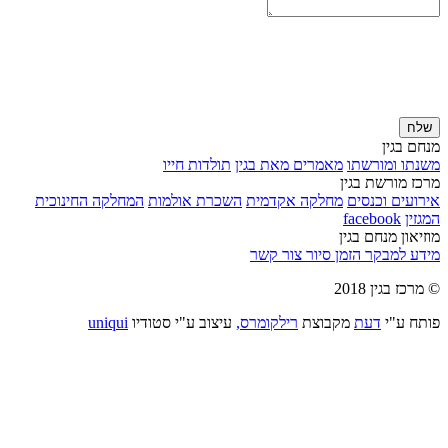
שלח
מנחם בגין
משנתו ומורשתו
מאמרים מאת בגין
תולדות חייו
מרכז מורשת בגין
אירועים וכנסים
מחלקה אקדמית
השכרת אולמות
המחלקה החינוכית
המגזין
facebook
מוזיאון מנחם בגין
מידע למבקר
הזמן סיור
צור קשר
© מרכז בגין 2018
פותח ע"י
דעת
מקבוצת
רילקומרס,
עיצוב ע"י סטודיו
uniqui