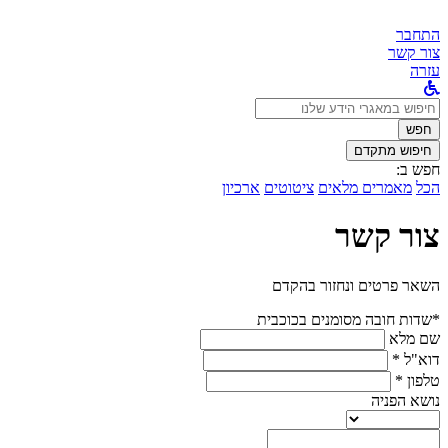
התחבר
צור קשר
עזרה
לחפש
ב:
חפש
חיפוש מתקדם
חפש ב:
הכל
מאמרים מלאים
ציטוטים
ארכיון
צור קשר
השאר פרטים ונחזור בהקדם
*שדות חובה מסומנים בכוכבית
שם מלא
דוא"ל *
טלפון *
נושא הפניה