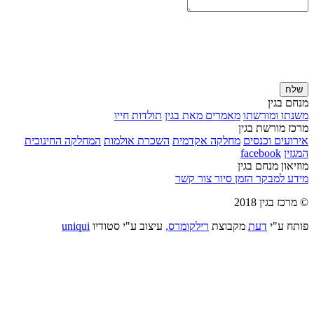
שלח
מנחם בגין
משנתו ומורשתו
מאמרים מאת בגין
תולדות חייו
מרכז מורשת בגין
אירועים וכנסים
מחלקה אקדמית
השכרת אולמות
המחלקה החינוכית
המגזין
facebook
מוזיאון מנחם בגין
מידע למבקר
הזמן סיור
צור קשר
© מרכז בגין 2018
פותח ע"י
דעת
מקבוצת
רילקומרס,
עיצוב ע"י סטודיו
uniqui