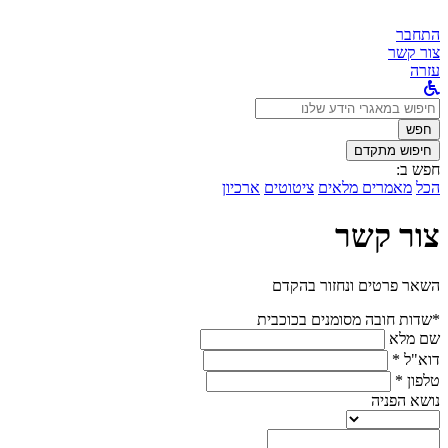
התחבר
צור קשר
עזרה
לחפש
ב:
חפש
חיפוש מתקדם
חפש ב:
הכל
מאמרים מלאים
ציטוטים
ארכיון
צור קשר
השאר פרטים ונחזור בהקדם
*שדות חובה מסומנים בכוכבית
שם מלא
דוא"ל *
טלפון *
נושא הפניה