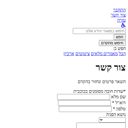
התחבר
צור קשר
עזרה
לחפש
ב:
חפש
חיפוש מתקדם
חפש ב:
הכל
מאמרים מלאים
ציטוטים
ארכיון
צור קשר
השאר פרטים ונחזור בהקדם
*שדות חובה מסומנים בכוכבית
שם מלא
דוא"ל *
טלפון *
נושא הפניה