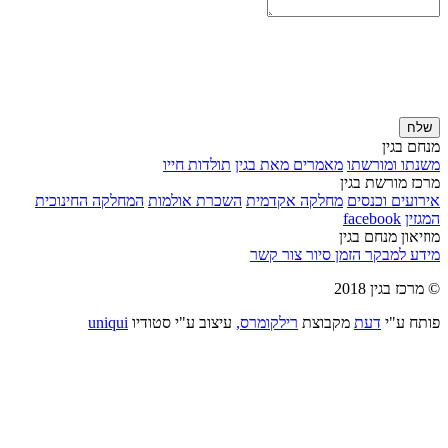
שלח
מנחם בגין
משנתו ומורשתו
מאמרים מאת בגין
תולדות חייו
מרכז מורשת בגין
אירועים וכנסים
מחלקה אקדמית
השכרת אולמות
המחלקה החינוכית
המגזין
facebook
מוזיאון מנחם בגין
מידע למבקר
הזמן סיור
צור קשר
© מרכז בגין 2018
פותח ע"י
דעת
מקבוצת
רילקומרס,
עיצוב ע"י סטודיו
uniqui