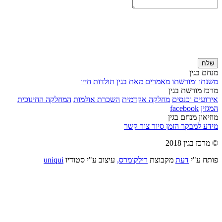
שלח
מנחם בגין
משנתו ומורשתו
מאמרים מאת בגין
תולדות חייו
מרכז מורשת בגין
אירועים וכנסים
מחלקה אקדמית
השכרת אולמות
המחלקה החינוכית
המגזין
facebook
מוזיאון מנחם בגין
מידע למבקר
הזמן סיור
צור קשר
© מרכז בגין 2018
פותח ע"י
דעת
מקבוצת
רילקומרס,
עיצוב ע"י סטודיו
uniqui