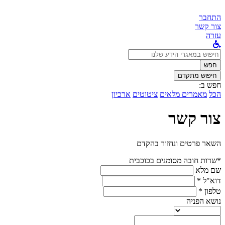
התחבר
צור קשר
עזרה
לחפש
ב:
חפש
חיפוש מתקדם
חפש ב:
הכל
מאמרים מלאים
ציטוטים
ארכיון
צור קשר
השאר פרטים ונחזור בהקדם
*שדות חובה מסומנים בכוכבית
שם מלא
דוא"ל *
טלפון *
נושא הפניה