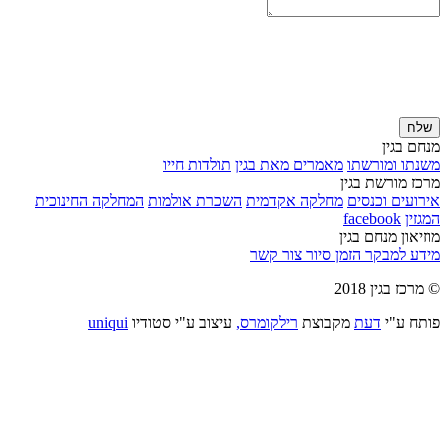
שלח
מנחם בגין
משנתו ומורשתו
מאמרים מאת בגין
תולדות חייו
מרכז מורשת בגין
אירועים וכנסים
מחלקה אקדמית
השכרת אולמות
המחלקה החינוכית
המגזין
facebook
מוזיאון מנחם בגין
מידע למבקר
הזמן סיור
צור קשר
© מרכז בגין 2018
פותח ע"י
דעת
מקבוצת
רילקומרס,
עיצוב ע"י סטודיו
uniqui