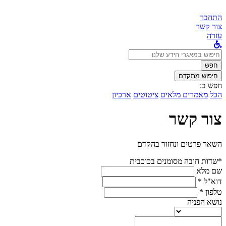
התחבר
צור קשר
עזרה
לחפש
ב:
חפש
חיפוש מתקדם
חפש ב:
הכל
מאמרים מלאים
ציטוטים
ארכיון
צור קשר
השאר פרטים ונחזור בהקדם
*שדות חובה מסומנים בכוכבית
שם מלא
דוא"ל *
טלפון *
נושא הפניה