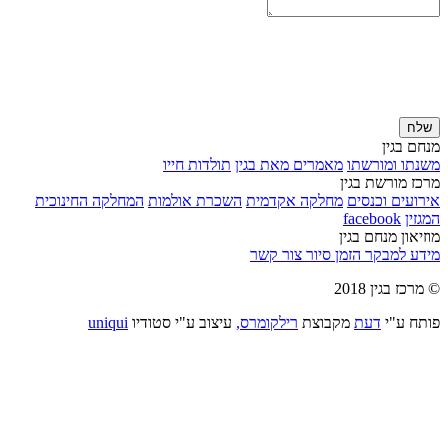
שלח
מנחם בגין
משנתו ומורשתו
מאמרים מאת בגין
תולדות חייו
מרכז מורשת בגין
אירועים וכנסים
מחלקה אקדמית
השכרת אולמות
המחלקה החינוכית
המגזין
facebook
מוזיאון מנחם בגין
מידע למבקר
הזמן סיור
צור קשר
© מרכז בגין 2018
פותח ע"י
דעת
מקבוצת
רילקומרס,
עיצוב ע"י סטודיו
uniqui