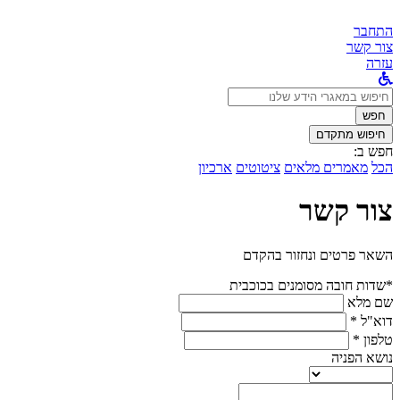
התחבר
צור קשר
עזרה
לחפש
ב:
חפש
חיפוש מתקדם
חפש ב:
הכל
מאמרים מלאים
ציטוטים
ארכיון
צור קשר
השאר פרטים ונחזור בהקדם
*שדות חובה מסומנים בכוכבית
שם מלא
דוא"ל *
טלפון *
נושא הפניה