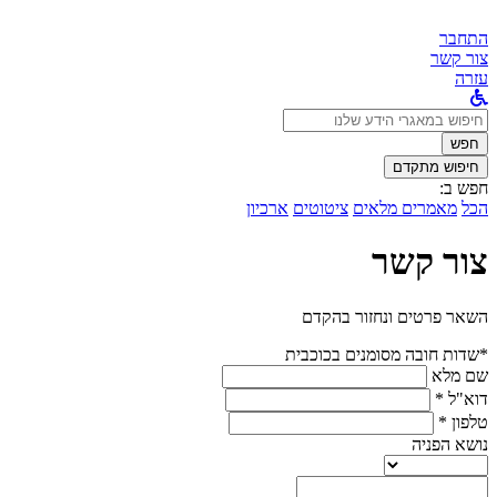
התחבר
צור קשר
עזרה
לחפש
ב:
חפש
חיפוש מתקדם
חפש ב:
הכל
מאמרים מלאים
ציטוטים
ארכיון
צור קשר
השאר פרטים ונחזור בהקדם
*שדות חובה מסומנים בכוכבית
שם מלא
דוא"ל *
טלפון *
נושא הפניה