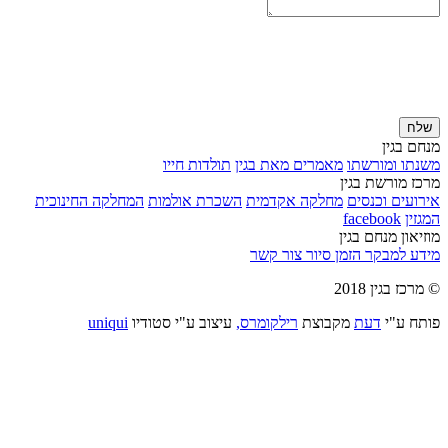
שלח
מנחם בגין
משנתו ומורשתו
מאמרים מאת בגין
תולדות חייו
מרכז מורשת בגין
אירועים וכנסים
מחלקה אקדמית
השכרת אולמות
המחלקה החינוכית
המגזין
facebook
מוזיאון מנחם בגין
מידע למבקר
הזמן סיור
צור קשר
© מרכז בגין 2018
פותח ע"י
דעת
מקבוצת
רילקומרס,
עיצוב ע"י סטודיו
uniqui