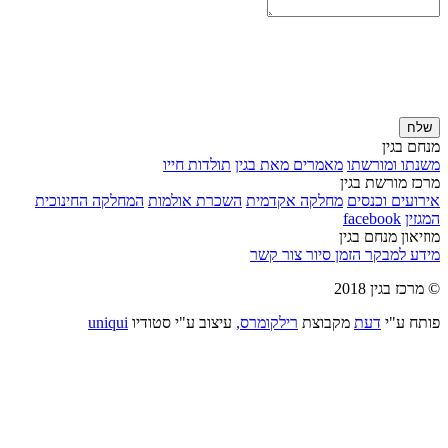
שלח
מנחם בגין
משנתו ומורשתו
מאמרים מאת בגין
תולדות חייו
מרכז מורשת בגין
אירועים וכנסים
מחלקה אקדמית
השכרת אולמות
המחלקה החינוכית
המגזין
facebook
מוזיאון מנחם בגין
מידע למבקר
הזמן סיור
צור קשר
© מרכז בגין 2018
פותח ע"י
דעת
מקבוצת
רילקומרס,
עיצוב ע"י סטודיו
uniqui