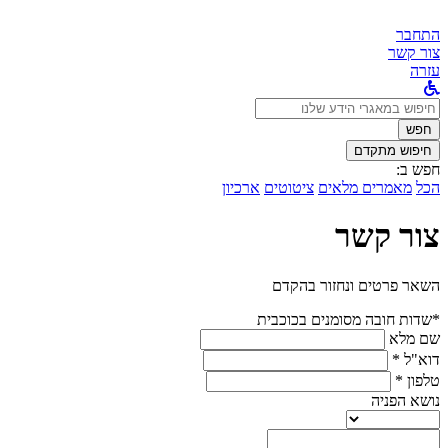
התחבר
צור קשר
עזרה
לחפש
ב:
חפש
חיפוש מתקדם
חפש ב:
הכל
מאמרים מלאים
ציטוטים
ארכיון
צור קשר
השאר פרטים ונחזור בהקדם
*שדות חובה מסומנים בכוכבית
שם מלא
דוא"ל *
טלפון *
נושא הפניה