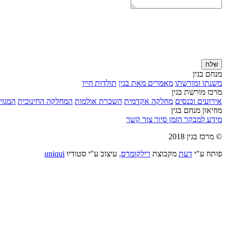
שלח
מנחם בגין
משנתו ומורשתו
מאמרים מאת בגין
תולדות חייו
מרכז מורשת בגין
אירועים וכנסים
מחלקה אקדמית
השכרת אולמות
המחלקה החינוכית
המגזין
מוזיאון מנחם בגין
מידע למבקר
הזמן סיור
צור קשר
© מרכז בגין 2018
פותח ע"י
דעת
מקבוצת
רילקומרס,
עיצוב ע"י סטודיו
uniqui