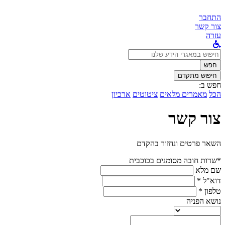
התחבר
צור קשר
עזרה
לחפש
ב:
חפש
חיפוש מתקדם
חפש ב:
הכל
מאמרים מלאים
ציטוטים
ארכיון
צור קשר
השאר פרטים ונחזור בהקדם
*שדות חובה מסומנים בכוכבית
שם מלא
דוא"ל *
טלפון *
נושא הפניה