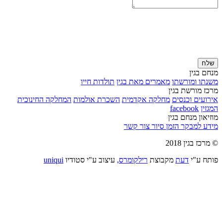
שלח
מנחם בגין
משנתו ומורשתו
מאמרים מאת בגין
תולדות חייו
מרכז מורשת בגין
אירועים וכנסים
מחלקה אקדמית
השכרת אולמות
המחלקה החינוכית
המגזין
facebook
מוזיאון מנחם בגין
מידע למבקר
הזמן סיור
צור קשר
© מרכז בגין 2018
פותח ע"י
דעת
מקבוצת
רילקומרס,
עיצוב ע"י סטודיו
uniqui