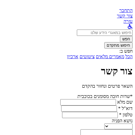
התחבר
צור קשר
עזרה
לחפש
ב:
חפש
חיפוש מתקדם
חפש ב:
הכל
מאמרים מלאים
ציטוטים
ארכיון
צור קשר
השאר פרטים ונחזור בהקדם
*שדות חובה מסומנים בכוכבית
שם מלא
דוא"ל *
טלפון *
נושא הפניה