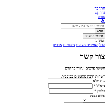
התחבר
צור קשר
עזרה
לחפש
ב:
חפש
חיפוש מתקדם
חפש ב:
הכל
מאמרים מלאים
ציטוטים
ארכיון
צור קשר
השאר פרטים ונחזור בהקדם
*שדות חובה מסומנים בכוכבית
שם מלא
דוא"ל *
טלפון *
נושא הפניה