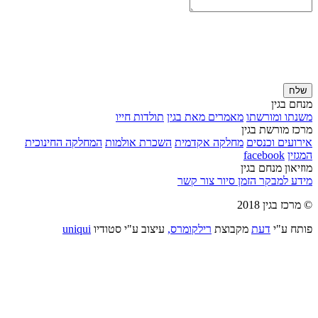
שלח
מנחם בגין
משנתו ומורשתו
מאמרים מאת בגין
תולדות חייו
מרכז מורשת בגין
אירועים וכנסים
מחלקה אקדמית
השכרת אולמות
המחלקה החינוכית
המגזין
facebook
מוזיאון מנחם בגין
מידע למבקר
הזמן סיור
צור קשר
© מרכז בגין 2018
פותח ע"י
דעת
מקבוצת
רילקומרס,
עיצוב ע"י סטודיו
uniqui