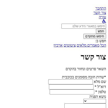
התחבר
צור קשר
עזרה
לחפש
ב:
חפש
חיפוש מתקדם
חפש ב:
הכל
מאמרים מלאים
ציטוטים
ארכיון
צור קשר
השאר פרטים ונחזור בהקדם
*שדות חובה מסומנים בכוכבית
שם מלא
דוא"ל *
טלפון *
נושא הפניה