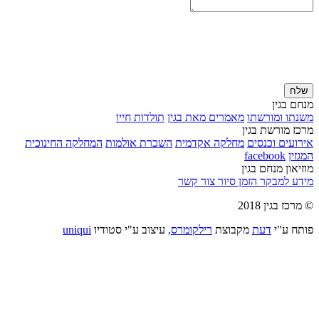
שלח
מנחם בגין
משנתו ומורשתו
מאמרים מאת בגין
תולדות חייו
מרכז מורשת בגין
אירועים וכנסים
מחלקה אקדמית
השכרת אולמות
המחלקה החינוכית
המגזין
facebook
מוזיאון מנחם בגין
מידע למבקר
הזמן סיור
צור קשר
© מרכז בגין 2018
פותח ע"י
דעת
מקבוצת
רילקומרס,
עיצוב ע"י סטודיו
uniqui