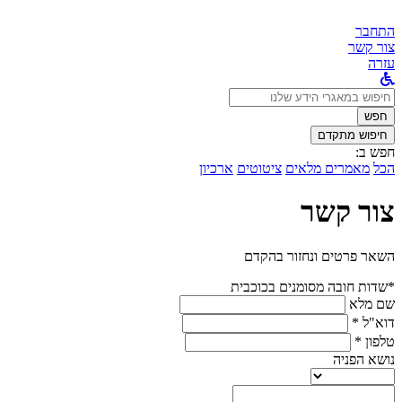
התחבר
צור קשר
עזרה
לחפש
ב:
חפש
חיפוש מתקדם
חפש ב:
הכל
מאמרים מלאים
ציטוטים
ארכיון
צור קשר
השאר פרטים ונחזור בהקדם
*שדות חובה מסומנים בכוכבית
שם מלא
דוא"ל *
טלפון *
נושא הפניה