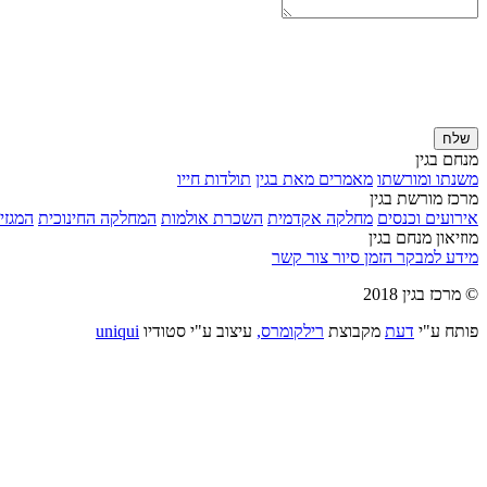
שלח
מנחם בגין
משנתו ומורשתו
מאמרים מאת בגין
תולדות חייו
מרכז מורשת בגין
אירועים וכנסים
מחלקה אקדמית
השכרת אולמות
המחלקה החינוכית
המגזין
מוזיאון מנחם בגין
מידע למבקר
הזמן סיור
צור קשר
© מרכז בגין 2018
פותח ע"י
דעת
מקבוצת
רילקומרס,
עיצוב ע"י סטודיו
uniqui