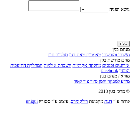
נושא הפניה
שלח
מנחם בגין
משנתו ומורשתו
מאמרים מאת בגין
תולדות חייו
מרכז מורשת בגין
אירועים וכנסים
מחלקה אקדמית
השכרת אולמות
המחלקה החינוכית
המגזין
facebook
מוזיאון מנחם בגין
מידע למבקר
הזמן סיור
צור קשר
© מרכז בגין 2018
פותח ע"י
דעת
מקבוצת
רילקומרס,
עיצוב ע"י סטודיו
uniqui