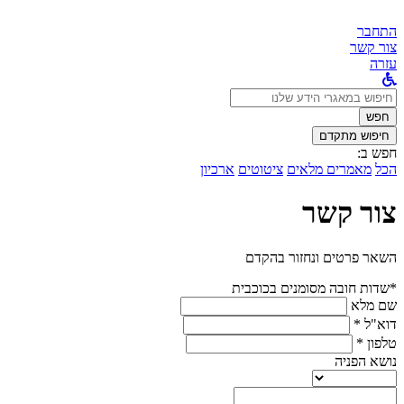
התחבר
צור קשר
עזרה
לחפש
ב:
חפש
חיפוש מתקדם
חפש ב:
הכל
מאמרים מלאים
ציטוטים
ארכיון
צור קשר
השאר פרטים ונחזור בהקדם
*שדות חובה מסומנים בכוכבית
שם מלא
דוא"ל *
טלפון *
נושא הפניה