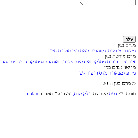
שלח
מנחם בגין
משנתו ומורשתו
מאמרים מאת בגין
תולדות חייו
מרכז מורשת בגין
אירועים וכנסים
מחלקה אקדמית
השכרת אולמות
המחלקה החינוכית
המגזין
מוזיאון מנחם בגין
מידע למבקר
הזמן סיור
צור קשר
© מרכז בגין 2018
פותח ע"י
דעת
מקבוצת
רילקומרס,
עיצוב ע"י סטודיו
uniqui