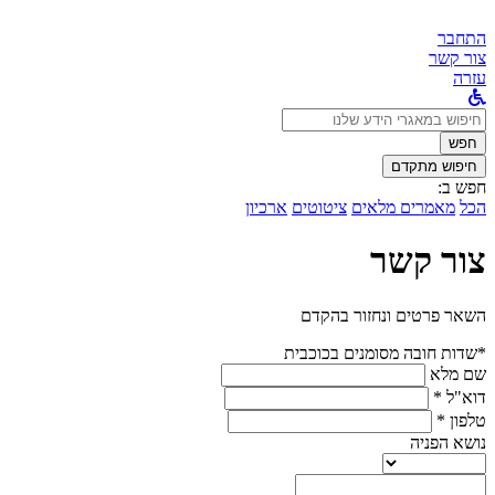
התחבר
צור קשר
עזרה
לחפש
ב:
חפש
חיפוש מתקדם
חפש ב:
הכל
מאמרים מלאים
ציטוטים
ארכיון
צור קשר
השאר פרטים ונחזור בהקדם
*שדות חובה מסומנים בכוכבית
שם מלא
דוא"ל *
טלפון *
נושא הפניה