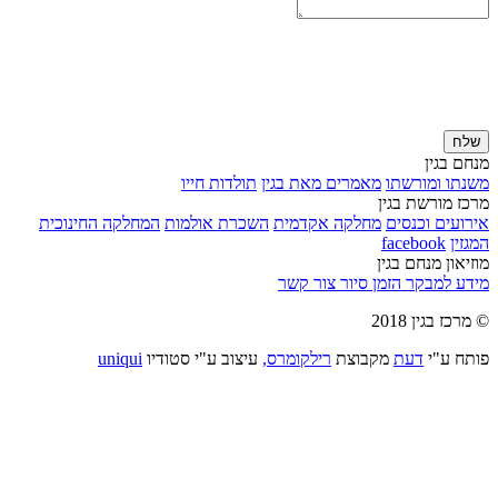
שלח
מנחם בגין
משנתו ומורשתו
מאמרים מאת בגין
תולדות חייו
מרכז מורשת בגין
אירועים וכנסים
מחלקה אקדמית
השכרת אולמות
המחלקה החינוכית
המגזין
facebook
מוזיאון מנחם בגין
מידע למבקר
הזמן סיור
צור קשר
© מרכז בגין 2018
פותח ע"י
דעת
מקבוצת
רילקומרס,
עיצוב ע"י סטודיו
uniqui