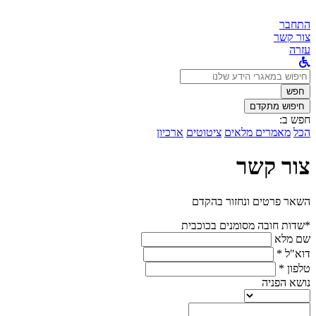
התחבר
צור קשר
עזרה
לחפש
ב:
חפש
חיפוש מתקדם
חפש ב:
הכל
מאמרים מלאים
ציטוטים
ארכיון
צור קשר
השאר פרטים ונחזור בהקדם
*שדות חובה מסומנים בכוכבית
שם מלא
דוא"ל *
טלפון *
נושא הפניה