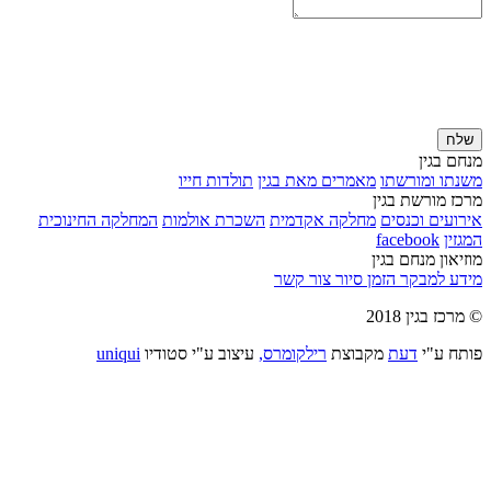
שלח
מנחם בגין
משנתו ומורשתו
מאמרים מאת בגין
תולדות חייו
מרכז מורשת בגין
אירועים וכנסים
מחלקה אקדמית
השכרת אולמות
המחלקה החינוכית
המגזין
facebook
מוזיאון מנחם בגין
מידע למבקר
הזמן סיור
צור קשר
© מרכז בגין 2018
פותח ע"י
דעת
מקבוצת
רילקומרס,
עיצוב ע"י סטודיו
uniqui