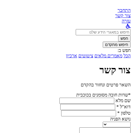
התחבר
צור קשר
עזרה
לחפש
ב:
חפש
חיפוש מתקדם
חפש ב:
הכל
מאמרים מלאים
ציטוטים
ארכיון
צור קשר
השאר פרטים ונחזור בהקדם
*שדות חובה מסומנים בכוכבית
שם מלא
דוא"ל *
טלפון *
נושא הפניה