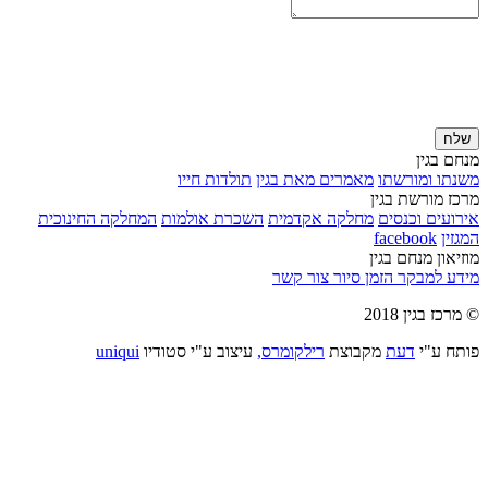
שלח
מנחם בגין
משנתו ומורשתו
מאמרים מאת בגין
תולדות חייו
מרכז מורשת בגין
אירועים וכנסים
מחלקה אקדמית
השכרת אולמות
המחלקה החינוכית
המגזין
facebook
מוזיאון מנחם בגין
מידע למבקר
הזמן סיור
צור קשר
© מרכז בגין 2018
פותח ע"י
דעת
מקבוצת
רילקומרס,
עיצוב ע"י סטודיו
uniqui