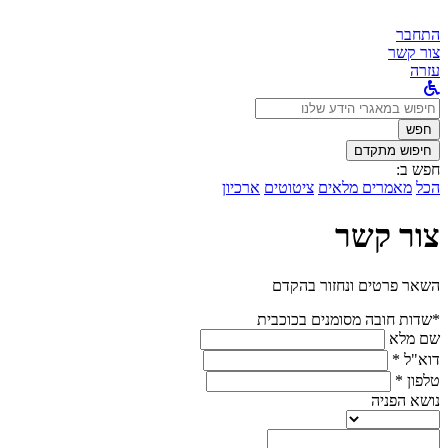
התחבר
צור קשר
עזרה
לחפש
ב:
חפש
חיפוש מתקדם
חפש ב:
הכל
מאמרים מלאים
ציטוטים
ארכיון
צור קשר
השאר פרטים ונחזור בהקדם
*שדות חובה מסומנים בכוכבית
שם מלא
דוא"ל *
טלפון *
נושא הפניה