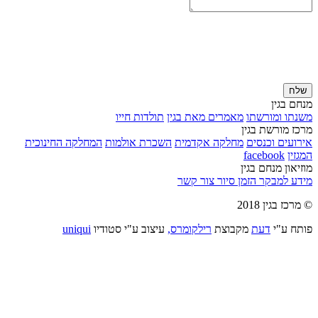
שלח
מנחם בגין
משנתו ומורשתו
מאמרים מאת בגין
תולדות חייו
מרכז מורשת בגין
אירועים וכנסים
מחלקה אקדמית
השכרת אולמות
המחלקה החינוכית
המגזין
facebook
מוזיאון מנחם בגין
מידע למבקר
הזמן סיור
צור קשר
© מרכז בגין 2018
פותח ע"י
דעת
מקבוצת
רילקומרס,
עיצוב ע"י סטודיו
uniqui