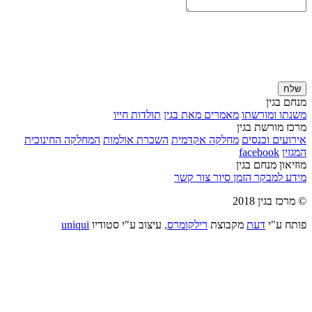
שלח
מנחם בגין
משנתו ומורשתו
מאמרים מאת בגין
תולדות חייו
מרכז מורשת בגין
אירועים וכנסים
מחלקה אקדמית
השכרת אולמות
המחלקה החינוכית
המגזין
facebook
מוזיאון מנחם בגין
מידע למבקר
הזמן סיור
צור קשר
© מרכז בגין 2018
פותח ע"י
דעת
מקבוצת
רילקומרס,
עיצוב ע"י סטודיו
uniqui