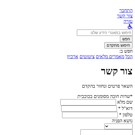
התחבר
צור קשר
עזרה
לחפש
ב:
חפש
חיפוש מתקדם
חפש ב:
הכל
מאמרים מלאים
ציטוטים
ארכיון
צור קשר
השאר פרטים ונחזור בהקדם
*שדות חובה מסומנים בכוכבית
שם מלא
דוא"ל *
טלפון *
נושא הפניה