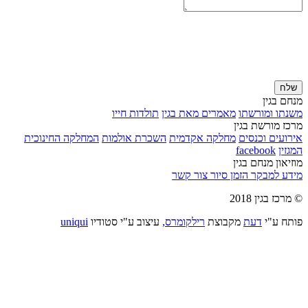
שלח
מנחם בגין
משנתו ומורשתו
מאמרים מאת בגין
תולדות חייו
מרכז מורשת בגין
אירועים וכנסים
מחלקה אקדמית
השכרת אולמות
המחלקה החינוכית
המגזין
facebook
מוזיאון מנחם בגין
מידע למבקר
הזמן סיור
צור קשר
© מרכז בגין 2018
פותח ע"י
דעת
מקבוצת
רילקומרס,
עיצוב ע"י סטודיו
uniqui