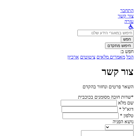
התחבר
צור קשר
עזרה
לחפש
ב:
חפש
חיפוש מתקדם
חפש ב:
הכל
מאמרים מלאים
ציטוטים
ארכיון
צור קשר
השאר פרטים ונחזור בהקדם
*שדות חובה מסומנים בכוכבית
שם מלא
דוא"ל *
טלפון *
נושא הפניה