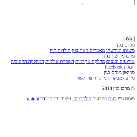
שלח
מנחם בגין
משנתו ומורשתו
מאמרים מאת בגין
תולדות חייו
מרכז מורשת בגין
אירועים וכנסים
מחלקה אקדמית
השכרת אולמות
המחלקה החינוכית
המגזין
facebook
מוזיאון מנחם בגין
מידע למבקר
הזמן סיור
צור קשר
© מרכז בגין 2018
פותח ע"י
דעת
מקבוצת
רילקומרס,
עיצוב ע"י סטודיו
uniqui