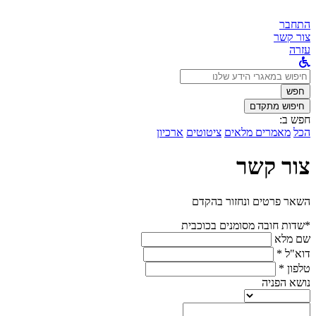
התחבר
צור קשר
עזרה
לחפש
ב:
חפש
חיפוש מתקדם
חפש ב:
הכל
מאמרים מלאים
ציטוטים
ארכיון
צור קשר
השאר פרטים ונחזור בהקדם
*שדות חובה מסומנים בכוכבית
שם מלא
דוא"ל *
טלפון *
נושא הפניה