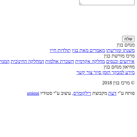
שלח
מנחם בגין
משנתו ומורשתו
מאמרים מאת בגין
תולדות חייו
מרכז מורשת בגין
אירועים וכנסים
מחלקה אקדמית
השכרת אולמות
המחלקה החינוכית
המגזין
מוזיאון מנחם בגין
מידע למבקר
הזמן סיור
צור קשר
© מרכז בגין 2018
פותח ע"י
דעת
מקבוצת
רילקומרס,
עיצוב ע"י סטודיו
uniqui