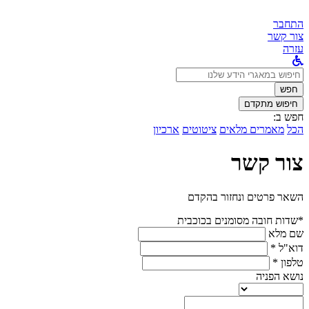
התחבר
צור קשר
עזרה
לחפש
ב:
חפש
חיפוש מתקדם
חפש ב:
הכל
מאמרים מלאים
ציטוטים
ארכיון
צור קשר
השאר פרטים ונחזור בהקדם
*שדות חובה מסומנים בכוכבית
שם מלא
דוא"ל *
טלפון *
נושא הפניה