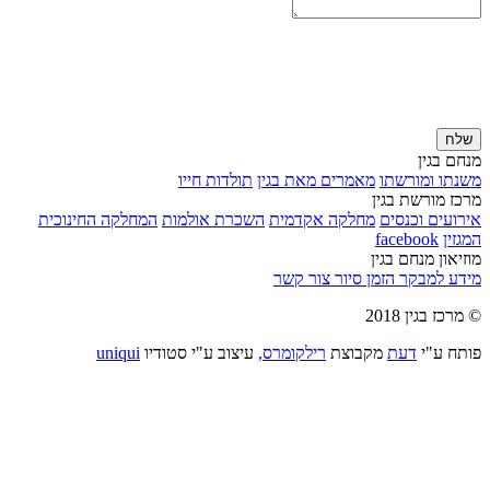
שלח
מנחם בגין
משנתו ומורשתו
מאמרים מאת בגין
תולדות חייו
מרכז מורשת בגין
אירועים וכנסים
מחלקה אקדמית
השכרת אולמות
המחלקה החינוכית
המגזין
facebook
מוזיאון מנחם בגין
מידע למבקר
הזמן סיור
צור קשר
© מרכז בגין 2018
פותח ע"י
דעת
מקבוצת
רילקומרס,
עיצוב ע"י סטודיו
uniqui