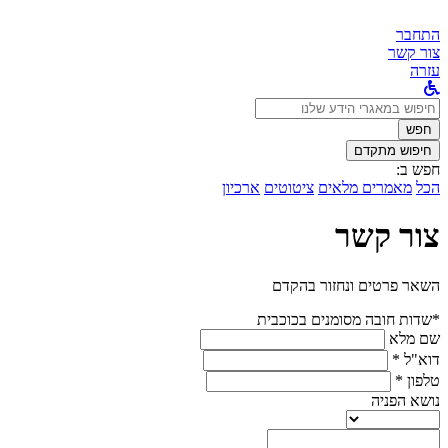
התחבר
צור קשר
עזרה
לחפש
ב:
חפש
חיפוש מתקדם
חפש ב:
הכל
מאמרים מלאים
ציטוטים
ארכיון
צור קשר
השאר פרטים ונחזור בהקדם
*שדות חובה מסומנים בכוכבית
שם מלא
דוא"ל *
טלפון *
נושא הפניה