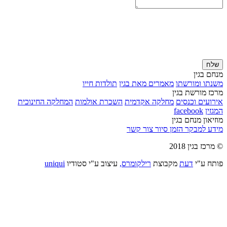
שלח
מנחם בגין
משנתו ומורשתו
מאמרים מאת בגין
תולדות חייו
מרכז מורשת בגין
אירועים וכנסים
מחלקה אקדמית
השכרת אולמות
המחלקה החינוכית
המגזין
facebook
מוזיאון מנחם בגין
מידע למבקר
הזמן סיור
צור קשר
© מרכז בגין 2018
פותח ע"י
דעת
מקבוצת
רילקומרס,
עיצוב ע"י סטודיו
uniqui