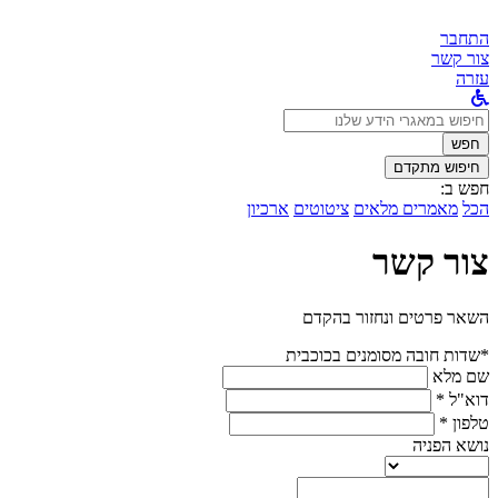
התחבר
צור קשר
עזרה
לחפש
ב:
חפש
חיפוש מתקדם
חפש ב:
הכל
מאמרים מלאים
ציטוטים
ארכיון
צור קשר
השאר פרטים ונחזור בהקדם
*שדות חובה מסומנים בכוכבית
שם מלא
דוא"ל *
טלפון *
נושא הפניה