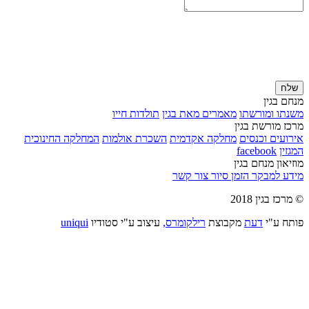
שלח
מנחם בגין
משנתו ומורשתו
מאמרים מאת בגין
תולדות חייו
מרכז מורשת בגין
אירועים וכנסים
מחלקה אקדמית
השכרת אולמות
המחלקה החינוכית
המגזין
facebook
מוזיאון מנחם בגין
מידע למבקר
הזמן סיור
צור קשר
© מרכז בגין 2018
פותח ע"י
דעת
מקבוצת
רילקומרס,
עיצוב ע"י סטודיו
uniqui