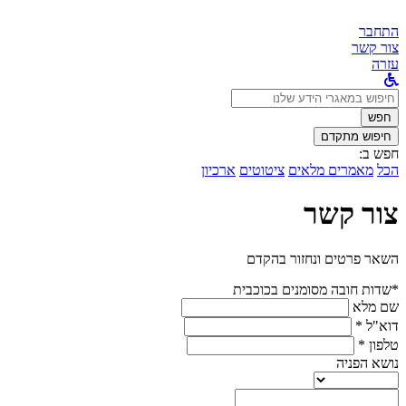
התחבר
צור קשר
עזרה
לחפש
ב:
חפש
חיפוש מתקדם
חפש ב:
הכל
מאמרים מלאים
ציטוטים
ארכיון
צור קשר
השאר פרטים ונחזור בהקדם
*שדות חובה מסומנים בכוכבית
שם מלא
דוא"ל *
טלפון *
נושא הפניה