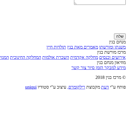
שלח
מנחם בגין
משנתו ומורשתו
מאמרים מאת בגין
תולדות חייו
מרכז מורשת בגין
אירועים וכנסים
מחלקה אקדמית
השכרת אולמות
המחלקה החינוכית
המגזין
מוזיאון מנחם בגין
מידע למבקר
הזמן סיור
צור קשר
© מרכז בגין 2018
פותח ע"י
דעת
מקבוצת
רילקומרס,
עיצוב ע"י סטודיו
uniqui