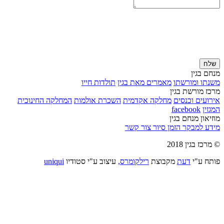
שלח
מנחם בגין
משנתו ומורשתו
מאמרים מאת בגין
תולדות חייו
מרכז מורשת בגין
אירועים וכנסים
מחלקה אקדמית
השכרת אולמות
המחלקה החינוכית
המגזין
facebook
מוזיאון מנחם בגין
מידע למבקר
הזמן סיור
צור קשר
© מרכז בגין 2018
פותח ע"י
דעת
מקבוצת
רילקומרס,
עיצוב ע"י סטודיו
uniqui