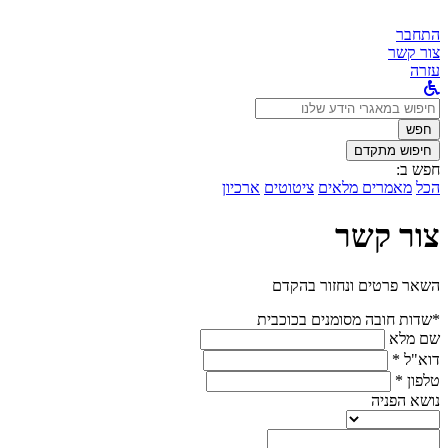
התחבר
צור קשר
עזרה
לחפש
ב:
חפש
חיפוש מתקדם
חפש ב:
הכל
מאמרים מלאים
ציטוטים
ארכיון
צור קשר
השאר פרטים ונחזור בהקדם
*שדות חובה מסומנים בכוכבית
שם מלא
דוא"ל *
טלפון *
נושא הפניה