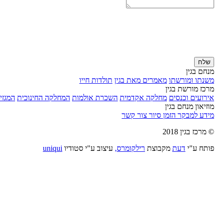
שלח
מנחם בגין
משנתו ומורשתו
מאמרים מאת בגין
תולדות חייו
מרכז מורשת בגין
אירועים וכנסים
מחלקה אקדמית
השכרת אולמות
המחלקה החינוכית
המגזין
מוזיאון מנחם בגין
מידע למבקר
הזמן סיור
צור קשר
© מרכז בגין 2018
פותח ע"י
דעת
מקבוצת
רילקומרס,
עיצוב ע"י סטודיו
uniqui