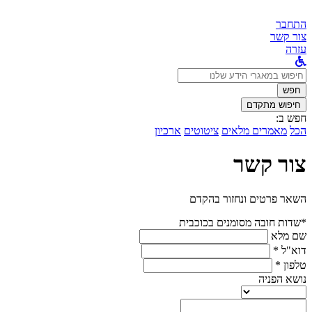
התחבר
צור קשר
עזרה
לחפש
ב:
חפש
חיפוש מתקדם
חפש ב:
הכל
מאמרים מלאים
ציטוטים
ארכיון
צור קשר
השאר פרטים ונחזור בהקדם
*שדות חובה מסומנים בכוכבית
שם מלא
דוא"ל *
טלפון *
נושא הפניה