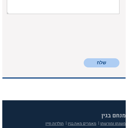
שלח
מנחם בגין
משנתו ומורשתו
מאמרים מאת בגין
תולדות חייו