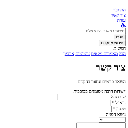
התחבר
צור קשר
עזרה
לחפש
ב:
חפש
חיפוש מתקדם
חפש ב:
הכל
מאמרים מלאים
ציטוטים
ארכיון
צור קשר
השאר פרטים ונחזור בהקדם
*שדות חובה מסומנים בכוכבית
שם מלא
דוא"ל *
טלפון *
נושא הפניה