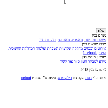
שלח
מנחם בגין
משנתו ומורשתו
מאמרים מאת בגין
תולדות חייו
מרכז מורשת בגין
אירועים וכנסים
מחלקה אקדמית
השכרת אולמות
המחלקה החינוכית
המגזין
facebook
מוזיאון מנחם בגין
מידע למבקר
הזמן סיור
צור קשר
© מרכז בגין 2018
פותח ע"י
דעת
מקבוצת
רילקומרס,
עיצוב ע"י סטודיו
uniqui