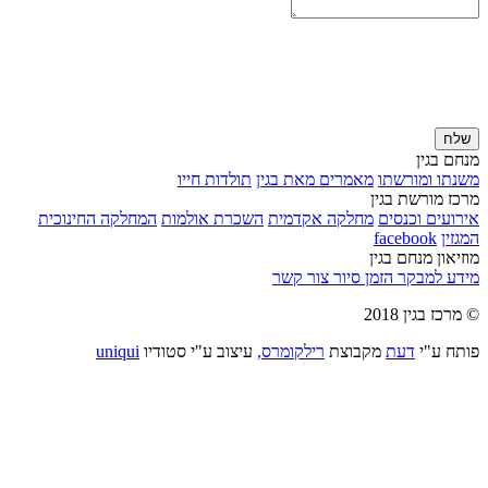
שלח
מנחם בגין
משנתו ומורשתו
מאמרים מאת בגין
תולדות חייו
מרכז מורשת בגין
אירועים וכנסים
מחלקה אקדמית
השכרת אולמות
המחלקה החינוכית
המגזין
facebook
מוזיאון מנחם בגין
מידע למבקר
הזמן סיור
צור קשר
© מרכז בגין 2018
פותח ע"י
דעת
מקבוצת
רילקומרס,
עיצוב ע"י סטודיו
uniqui