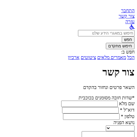
התחבר
צור קשר
עזרה
לחפש
ב:
חפש
חיפוש מתקדם
חפש ב:
הכל
מאמרים מלאים
ציטוטים
ארכיון
צור קשר
השאר פרטים ונחזור בהקדם
*שדות חובה מסומנים בכוכבית
שם מלא
דוא"ל *
טלפון *
נושא הפניה