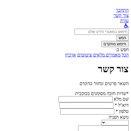
התחבר
צור קשר
עזרה
לחפש
ב:
חפש
חיפוש מתקדם
חפש ב:
הכל
מאמרים מלאים
ציטוטים
ארכיון
צור קשר
השאר פרטים ונחזור בהקדם
*שדות חובה מסומנים בכוכבית
שם מלא
דוא"ל *
טלפון *
נושא הפניה