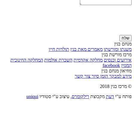
שלח
מנחם בגין
משנתו ומורשתו
מאמרים מאת בגין
תולדות חייו
מרכז מורשת בגין
אירועים וכנסים
מחלקה אקדמית
השכרת אולמות
המחלקה החינוכית
המגזין
facebook
מוזיאון מנחם בגין
מידע למבקר
הזמן סיור
צור קשר
© מרכז בגין 2018
פותח ע"י
דעת
מקבוצת
רילקומרס,
עיצוב ע"י סטודיו
uniqui