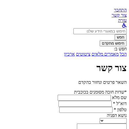
התחבר
צור קשר
עזרה
לחפש
ב:
חפש
חיפוש מתקדם
חפש ב:
הכל
מאמרים מלאים
ציטוטים
ארכיון
צור קשר
השאר פרטים ונחזור בהקדם
*שדות חובה מסומנים בכוכבית
שם מלא
דוא"ל *
טלפון *
נושא הפניה