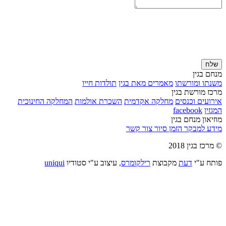
שלח
מנחם בגין
משנתו ומורשתו
מאמרים מאת בגין
תולדות חייו
מרכז מורשת בגין
אירועים וכנסים
מחלקה אקדמית
השכרת אולמות
המחלקה החינוכית
המגזין
facebook
מוזיאון מנחם בגין
מידע למבקר
הזמן סיור
צור קשר
© מרכז בגין 2018
פותח ע"י
דעת
מקבוצת
רילקומרס,
עיצוב ע"י סטודיו
uniqui