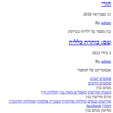
הורי
11 בפברואר 2018
By
admin
בגין מספר על ילדותו בבריסק
שם: כותרת כללית
2 ביולי 2012
By
admin
אבסטרקט של המאמר
ניווט
פוסטים ישנים
פוסטים חדשים
מנחם בגין
משנתו ומורשתו
מאמרים מאת בגין
תולדות חייו
מרכז מורשת בגין
אירועים וכנסים
מחלקה אקדמית
השכרת אולמות
המחלקה החינוכית
המגזין
facebook
מוזיאון מנחם בגין