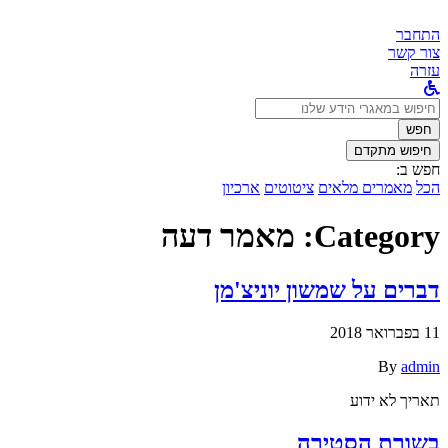
התחבר
צור קשר
עזרה
לחפש
ב:
חפש
חיפוש מתקדם
חפש ב:
הכל
מאמרים מלאים
ציטוטים
ארכיון
Category:
מאמר דעה
דברים על שמשון יוניצ'מן
11 בפברואר 2018
By
admin
תאריך לא ידוע
בשורת הסטירה