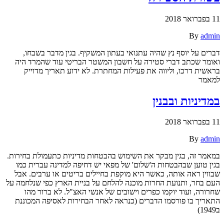
11 בפברואר 2018
By
admin
דברים על יוסף נץ שהיה עתנואי בעתון המשקיף. בגין מדבר בשבחו,
ואומר שכתב דברי סטירה על חשבון המשטר הבריטי עוד שהמרד היה
בראשית דרכו, וליווה את פעילות המחתרת. לא ידוע תאריך מדוייק
למאמר
במדיניות ובבנין
11 בפברואר 2018
By
admin
במאמר זה, בגין מבקר את השימוש בהבטחות מדיניות כתעמולת בחירות.
בגין טוען שבהבטחות ה'שלום' של מפאי יש דחיפה למדינה עברית כמו
שבווין ראה אותה, כאשר היא מוקפת בחיילים בריטים או ערבים. אבל
העם בחר, ותנועת החרות מוכנה להלחם על בניית הארץ כפי שנלחמה על
שחרורה, ועוד יוקמו כפרים וישובים של אנשי האצ"ל. לא ברור מהו
התאריך בו פורסמו הדברים (כנראה לאחר הבחירות לאסיפה המכוננת
ב1949)