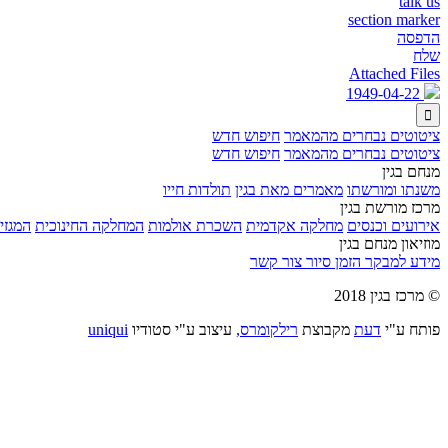
talk us
section marker
הדפסה
שלח
Attached Files
1949-04-22

ציטוטים נבחרים מהמאמר
חיפוש חדש
ציטוטים נבחרים מהמאמר
חיפוש חדש
מנחם בגין
משנתו ומורשתו
מאמרים מאת בגין
תולדות חייו
מרכז מורשת בגין
אירועים וכנסים
מחלקה אקדמית
השכרת אולמות
המחלקה החינוכית
המגזין
מוזיאון מנחם בגין
מידע למבקר
הזמן סיור
צור קשר
© מרכז בגין 2018
פותח ע"י
דעת
מקבוצת
רילקומרס,
עיצוב ע"י סטודיו
uniqui