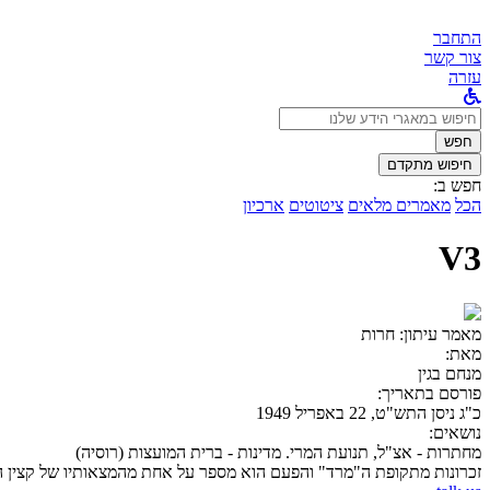
התחבר
צור קשר
עזרה
לחפש
ב:
חפש
חיפוש מתקדם
חפש ב:
הכל
מאמרים מלאים
ציטוטים
ארכיון
V3
מאמר עיתון:
חרות
מאת:
מנחם בגין
פורסם בתאריך:
כ"ג ניסן התש"ט, 22 באפריל 1949
נושאים:
מחתרות - אצ"ל, תנועת המרי. מדינות - ברית המועצות (רוסיה)
זכרונות מתקופת ה"מרד" והפעם הוא מספר על אחת מהמצאותיו של קצין ה