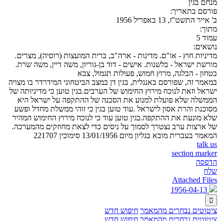
מנחם בגין
פורסם בתאריך:
ב' אייר התשט"ז, 13 באפריל 1956
מתוך:
עמוד 5
נושאים:
מדיניות חוץ - או"ם. מדינות - ארה"ב, ברית המועצות (רוסיה), מצרים.
מורשת ישראל - בלשנות. אישים - דוד בן-גוריון, משה דיין, משה שרת.
בטחון - הבלגה, מרוץ חמוש, פעולות תגמול, צבא
במאמר זה, שפורסם באנגלית, בגין דן במצב הביטחוני המידרדר בו מצויה
ישראל וזאת לנוכח מירוץ החימוש של הערבים.בגין טוען כי מדיניותה של
הממשלה שלא פועלת למנוע את הסכנה של ההתקפה על ישראל היא
מסוכנת והרת אסון לישראל .עוד טוען בגין כי זוהי ממשלת מחדל ופשע
שלא מונעת את ההתקפה.בגין טוען עוד כי לנוכח מירוץ החימוש המהיר
של ארצות ערב נצטרך לסמוך על ניסים כדי לצאת מחוזקים מהמערכה.
המאמר בעברית מובא בגליון מיום 13/01/1956 סימוכין 221707
talk us
section marker
הדפסה
שלח
Attached Files
1956-04-13

ציטוטים נבחרים מהמאמר
חיפוש חדש
ציטוטים נבחרים מהמאמר
חיפוש חדש