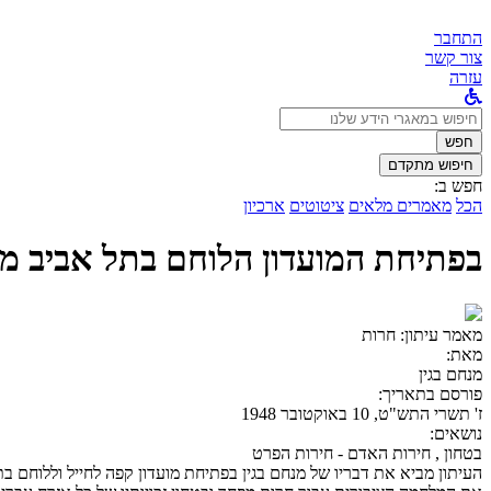
התחבר
צור קשר
עזרה
לחפש
ב:
חפש
חיפוש מתקדם
חפש ב:
הכל
מאמרים מלאים
ציטוטים
ארכיון
בפתיחת המועדון הלוחם בתל אביב מצה
מאמר עיתון:
חרות
מאת:
מנחם בגין
פורסם בתאריך:
ז' תשרי התש"ט, 10 באוקטובר 1948
נושאים:
בטחון , חירות האדם - חירות הפרט
העיתון מביא את דבריו של מנחם בגין בפתיחת מועדון קפה לחייל וללוחם ב