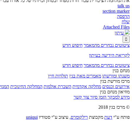
את המלחמה הציבורית עבור חרות מפחד ובטחון זכויותיו של כל אזרח עברי
talk us
section marker
הדפסה
שלח
Attached Files
עיתון

ציטוטים נבחרים מהמאמר
חיפוש חדש
לקריאת הידיעה בעיתון
ציטוטים נבחרים מהמאמר
חיפוש חדש
מנחם בגין
משנתו ומורשתו
מאמרים מאת בגין
תולדות חייו
מרכז מורשת בגין
אירועים וכנסים
מחלקה אקדמית
השכרת אולמות
המחלקה החינוכית
המגזין
מוזיאון מנחם בגין
מידע למבקר
הזמן סיור
צור קשר
© מרכז בגין 2018
פותח ע"י
דעת
מקבוצת
רילקומרס,
עיצוב ע"י סטודיו
uniqui