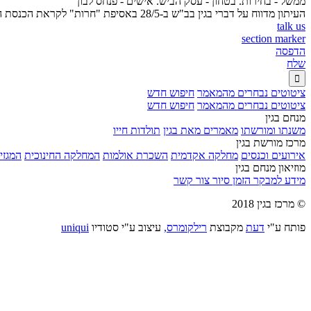
ממשל - בחירות. בטחון - עסק הביש. אישים - פנחס לבון
העיתון מדווח על דברי בגין בב"ש ב-28/5 באסיפת "חרות" לקראת הכנסת ה-5. בגין קרא להצביע עבור "חרות" וטען כי כל אזרח חייב לדון בפרשת בר על משמעותה המוסרית ובטחונית.
talk us
section marker
הדפסה
שלח

ציטוטים נבחרים מהמאמר
חיפוש חדש
ציטוטים נבחרים מהמאמר
חיפוש חדש
מנחם בגין
משנתו ומורשתו
מאמרים מאת בגין
תולדות חייו
מרכז מורשת בגין
אירועים וכנסים
מחלקה אקדמית
השכרת אולמות
המחלקה החינוכית
המגזין
מוזיאון מנחם בגין
מידע למבקר
הזמן סיור
צור קשר
© מרכז בגין 2018
פותח ע"י
דעת
מקבוצת
רילקומרס,
עיצוב ע"י סטודיו
uniqui