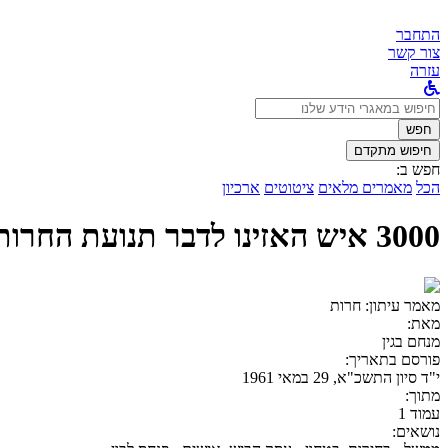
התחבר
צור קשר
עזרה
לחפש
ב:
חפש
חיפוש מתקדם
חפש ב:
הכל
מאמרים מלאים
ציטוטים
ארכיון
3000 איש האזינו לדבר תנועת החרות בבאר שבע
מאמר עיתון:
חרות
מאת:
מנחם בגין
פורסם בתאריך:
י"ד סיון התשכ"א, 29 במאי 1961
מתוך:
עמוד 1
נושאים: