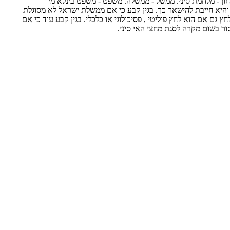
חון - מלחמת סיני. ממשל - ממשלה. משפט - משפט בינלאומי
ע כי עזה שייכת לא"י והיא חייבת להישאר כך. בגין קבע כי אם ממשלת ישראל לא מסוגלת
 אם הוא לחץ פוליטי , פסיכולוגי או כלכלי. בגין קבע עוד כי אם
סור בשום מקרה לסגת מחצי האי סיני.