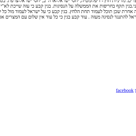
ים. מדיניות חוץ - דיפלומטיה, יחסי ישראל-ארה"ב, יחסי ישראל-צרפת. בט
גנה בת"א ב-16/12 נגד הנסיגה מחצי האי סיני.בגין תקף בחריפות את הממשלה על הנסיגות. בגין קב
ת שכן תוכל לעמוד תחת הלחץ. בגין קבע כי על ישראל לעמוד מול כל לחץ גם
אל להתנגד לנסיגה מעזה . עוד קבע בגין כי כל עוד אין שלום עם המצרים א
facebook