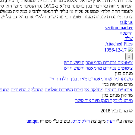
שלמות המולדת - ארץ ישראל השלמה. מדינות - ברית המועצות (רוסיה), מצר
העיתון מדווח על דברי בגין בהפ
לעמוד תחת הלחץ שמופעל עליה אז עליה להתפטר ולהביא במקומה ממשלה אחר
צרפת מתנגדת לנסיגה מעזה וטוענת כי עזה שייכת לא"י אז בודאי גם על ישר
talk us
section marker
הדפסה
שלח
Attached Files
1956-12-17

ציטוטים נבחרים מהמאמר
חיפוש חדש
ציטוטים נבחרים מהמאמר
חיפוש חדש
מנחם בגין
משנתו ומורשתו
מאמרים מאת בגין
תולדות חייו
מרכז מורשת בגין
אירועים וכנסים
מחלקה אקדמית
השכרת אולמות
המחלקה החינוכית
המגזין
מוזיאון מנחם בגין
מידע למבקר
הזמן סיור
צור קשר
© מרכז בגין 2018
פותח ע"י
דעת
מקבוצת
רילקומרס,
עיצוב ע"י סטודיו
uniqui