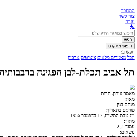
התחבר
צור קשר
עזרה
לחפש
ב:
חפש
חיפוש מתקדם
חפש ב:
הכל
מאמרים מלאים
ציטוטים
ארכיון
תל אביב תכלת-לבן הפגינה ברבבותיה 
מאמר עיתון:
חרות
מאת:
מנחם בגין
פורסם בתאריך:
י"ג טבת התשי"ז, 17 בדצמבר 1956
מתוך:
עמוד 1, 2
נושאים: