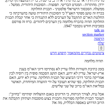
מדיניות חוץ - או"ם. מדינות - ארה"ב, בריטניה, ברית המועצות (רוסיה),
ירדן. מחתרות - המנדט הבריטי. תפוצות - הסוכנות היהודית. ממשל -
ממשלה. הסכסוך הישראלי פלסטיני - תכנית החלוקה
בכרוז זה טוען מפקד האצ"ל כי הסוכנות היהודית טועה בהערכתה כי
החלטת האו"ם תתקבל על הערבים ללא התנגדות כי אחר קבלת תכנית
החלוקה תהיה בהכרח מלחמה בין הערבים ליהודים. כרוז זה פורסם
בסביבות חודש נובמבר 1947.
talk us
section marker
הדפסה
שלח

ציטוטים נבחרים מהמאמר
חיפוש חדש
תהיה מלחמה
בזמן כתיבת השורות הללו עדיין לא נסתיימו דיוני האו"מ בענין
ארץ-ישראל. עדיין לא ידוע, האם תושג הסכמה סופית בין רוסיה לבין
אמריקה בדבר דרכי הביצוע של תכנית החלוקה. עדיין לא ידוע, האם
תכנית החלוקה, כפי שהיא תעובד על-ידי הוועדה המיוחדת, תאושר
במליאת האו"מ ברוב של שני שלישים.
אבל נניח, לצורך הניתוח, כי הדיונים באגם ההצלחה יסתיימו "בחיוב":
תעובד תכנית חלוקה מפורטת ותכנית בצוע מוסכמת ושתיהן תקבלנה את
הרוב הדרוש באספה הכללית, מה אז?