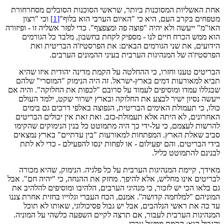
אחת האשליות המסוכנות ביותר, שראשי הסוכנות הסובלים מסחרחורת
מטפחים בקרב העם, היא כי "האיום הערבי הוא בלוף"
[1]
וכי "רצון
האו"מ" ייעשה ולא יהיה "פוצה פה ומצפצף". כדי לפזר אשליה זו - ופיזורה
הוא ממש הכרח חיים לנו - מספיק לקחת בחשבון, מלבד כל הגורמים
הידועים, את שני הגורמים הבאים: את הפרסטיז'ה הבריטית ואת
הפרסטיז'ה של המנהיגות הערבית בעיני ההמונים הערבים.
הבריטים טענו וחזרו, כי ההחלטה על הקמת מדינה יהודית איזו שהיא
תביא למאורעות דמים בארץ-ישראל. זה היה הנימוק "המוסרי" שלהם
שבגללו עמדו ומוסיפים לעמוד על סרובם "לכפות את החלוקה". והיה אם
ייעשה נסיון ישיר לבצע את החלוקה ובארץ ישרור שקט, ילמד העולם
כולו, כי תעמולת האימים הבריטית, הנפוצה באלפי דרכים גם בימים
האחרונים, לא היתה אלא תעמולת-כזב. ואת זאת אין יכולים הבריטים
להרשות לעצמם, כי על-ידי כך היה מתמוטט כל בנין הנימוקים שהקימו
סביב שאלת הארץ. המפתחות למאורעות "בין עדתיים" בארץ נמצאים
בידי הבריטים. והם יפעילום - או לפחות ינסו להפעילם - כדי לא לתת
לבנינם להתמוטט כליל.
מאידך, קיימת המנהיגות הערבית על כל פלגיה. הנימוק, שהיא מכורה
לבריטים אינו מחליש, אלא להיפך. מחזק את ההנחה, כי "יהיה חם". אבל
גם בלאו הכי יש לזכור, כי מנהיגי הערבים, הלהיבו ומוסיפים להלהיב את
המוניהם "למלחמה קדושה''. אמנם, הכח העברי וגלוייו בחזית אחרת צננו
עד כה את ראשי הנלהבים, אבל יש גבול פסיכולוגי, שאותו לא תוכל
המנהיגות הערבית לעבור, אם תרצה לקיים השפעה כלשהי על המוניה.
והגבול הוא: הקמת ממשל עברי.