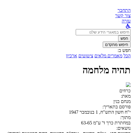
התחבר
צור קשר
עזרה
לחפש
ב:
חפש
חיפוש מתקדם
חפש ב:
הכל
מאמרים מלאים
ציטוטים
ארכיון
תהיה מלחמה
כרוזים
מאת:
מנחם בגין
פורסם בתאריך:
י"ח חשון התש"ח, 1 בנובמבר 1947
מתוך:
במחתרת כרך ד' ע"מ 63-65
נושאים: