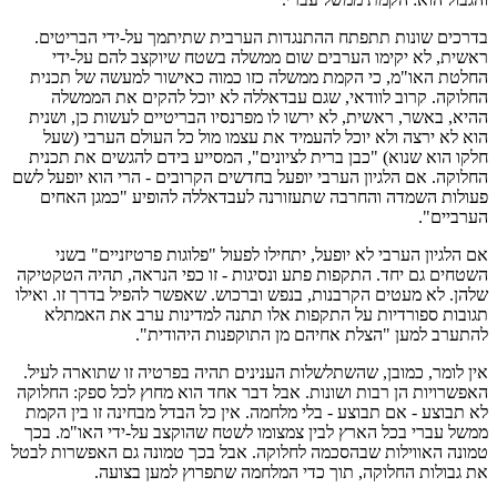
בדרכים שונות תתפתח ההתנגדות הערבית שתיתמך על-ידי הבריטים.
ראשית, לא יקימו הערבים שום ממשלה בשטח שיוקצב להם על-ידי
החלטת האו"מ, כי הקמת ממשלה כזו כמוה כאישור למעשה של תכנית
החלוקה. קרוב לוודאי, שגם עבדאללה לא יוכל להקים את הממשלה
ההיא, באשר, ראשית, לא ירשו לו מפרנסיו הבריטיים לעשות כן, ושנית
הוא לא ירצה ולא יוכל להעמיד את עצמו מול כל העולם הערבי (שעל
חלקו הוא שנוא) "כבן ברית לציונים", המסייע בידם להגשים את תכנית
החלוקה. אם הלגיון הערבי יופעל בחדשים הקרובים - הרי הוא יופעל לשם
פעולות השמדה והחרבה שתעזורנה לעבדאללה להופיע "כמגן האחים
הערביים".
אם הלגיון הערבי לא יופעל, יתחילו לפעול "פלוגות פרטיזניים" בשני
השטחים גם יחד. התקפות פתע ונסיגות - זו כפי הנראה, תהיה הטקטיקה
שלהן. לא מעטים הקרבנות, בנפש וברכוש. שאפשר להפיל בדרך זו. ואילו
תגובות ספורדיות על התקפות אלו תתנה למדינות ערב את האמתלא
להתערב למען "הצלת אחיהם מן התוקפנות היהודית".
אין לומר, כמובן, שהשתלשלות הענינים תהיה בפרטיה זו שתוארה לעיל.
האפשרויות הן רבות ושונות. אבל דבר אחד הוא מחוץ לכל ספק: החלוקה
לא תבוצע - אם תבוצע - בלי מלחמה. אין כל הבדל מבחינה זו בין הקמת
ממשל עברי בכל הארץ לבין צמצומו לשטח שהוקצב על-ידי האו"מ. בכך
טמונה האווילות שבהסכמה לחלוקה. אבל בכך טמונה גם האפשרות לבטל
את גבולות החלוקה, תוך כדי המלחמה שתפרוץ למען בצועה.