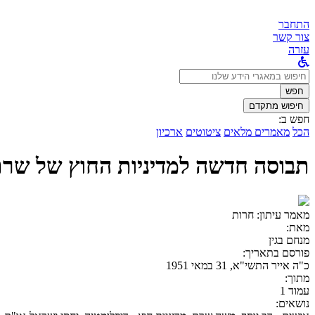
התחבר
צור קשר
עזרה
לחפש
ב:
חפש
חיפוש מתקדם
חפש ב:
הכל
מאמרים מלאים
ציטוטים
ארכיון
תבוסה חדשה למדיניות החוץ של שר
מאמר עיתון:
חרות
מאת:
מנחם בגין
פורסם בתאריך:
כ"ה אייר התשי"א, 31 במאי 1951
מתוך:
עמוד 1
נושאים: