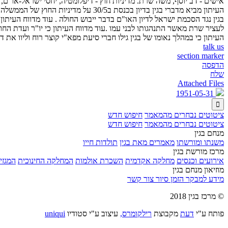
אישים - דב יוסף, משה שרת. מדיניות חוץ - דיפלומטיה, יחסי ישראל-או"ם,
העיתון מביא מדברי בגין בדיון בכנסת 
בגין נגד הסכמת ישראל לדיון האו"ם בדבר ייבוש החולה . עוד מדווח העיתו
לעציר שרת מאשר התנהגותו לבני עמו .עוד מדווח העיתון כי יו"ר ועדת החוץ
העיתון כי במהלך נאומו של בגין גילו חברי סיעת מפא"י קוצר רוח וליוו את ד
talk us
section marker
הדפסה
שלח
Attached Files
1951-05-31

ציטוטים נבחרים מהמאמר
חיפוש חדש
ציטוטים נבחרים מהמאמר
חיפוש חדש
מנחם בגין
משנתו ומורשתו
מאמרים מאת בגין
תולדות חייו
מרכז מורשת בגין
אירועים וכנסים
מחלקה אקדמית
השכרת אולמות
המחלקה החינוכית
המגזין
מוזיאון מנחם בגין
מידע למבקר
הזמן סיור
צור קשר
© מרכז בגין 2018
פותח ע"י
דעת
מקבוצת
רילקומרס,
עיצוב ע"י סטודיו
uniqui