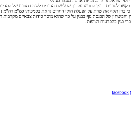
 יחסי ישראל-ארה"ב. זכויות אדם - מעצר מנהלי
ב30/5 על מדיניות החוץ של הממשלה בקשר לסורים . בגין התריע על כך שפלישת הסורים לשטח מ
ן כי בגין תקף את שרת על הפעלת חוקי החרום (וזאת בסמכותו כמ"מ רה"מ ) וע
 והביטחון של הכנסת נזף בבגין על כך שהוא מוסר סודות צבאיים מקרבות תל-
ברי בגין בהפרעות רצופות .
facebook