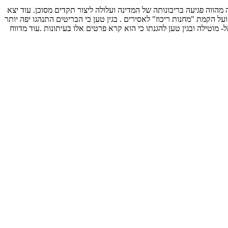
פורז של המדינה מהווה פגיעה בריבונותה של המדינה ועלולה ליצור תקדים מסוכן. עוד יצא
ל הקמת "מחנות ריכוז" לאסירים . בגין טען כי הבריטים התנהגו יפה יותר
 מוטילה ובגין טען להגנתו כי הוא קרא פרטים אלו בעיתונות .עוד מדווח